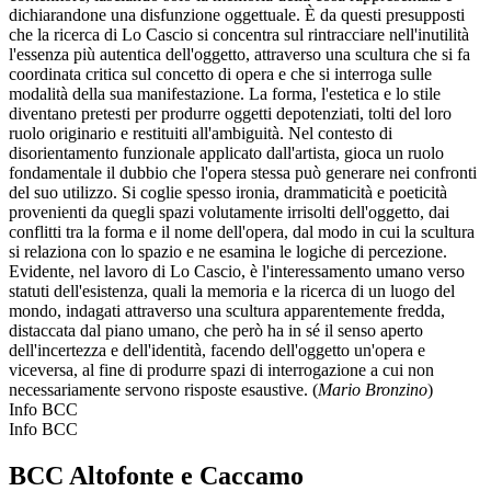
dichiarandone una disfunzione oggettuale. È da questi presupposti
che la ricerca di Lo Cascio si concentra sul rintracciare nell'inutilità
l'essenza più autentica dell'oggetto, attraverso una scultura che si fa
coordinata critica sul concetto di opera e che si interroga sulle
modalità della sua manifestazione. La forma, l'estetica e lo stile
diventano pretesti per produrre oggetti depotenziati, tolti del loro
ruolo originario e restituiti all'ambiguità. Nel contesto di
disorientamento funzionale applicato dall'artista, gioca un ruolo
fondamentale il dubbio che l'opera stessa può generare nei confronti
del suo utilizzo. Si coglie spesso ironia, drammaticità e poeticità
provenienti da quegli spazi volutamente irrisolti dell'oggetto, dai
conflitti tra la forma e il nome dell'opera, dal modo in cui la scultura
si relaziona con lo spazio e ne esamina le logiche di percezione.
Evidente, nel lavoro di Lo Cascio, è l'interessamento umano verso
statuti dell'esistenza, quali la memoria e la ricerca di un luogo del
mondo, indagati attraverso una scultura apparentemente fredda,
distaccata dal piano umano, che però ha in sé il senso aperto
dell'incertezza e dell'identità, facendo dell'oggetto un'opera e
viceversa, al fine di produrre spazi di interrogazione a cui non
necessariamente servono risposte esaustive. (
Mario Bronzino
)
Info BCC
Info BCC
BCC Altofonte e Caccamo