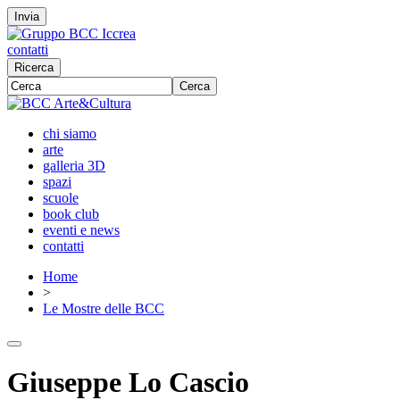
Invia
contatti
Ricerca
Cerca
chi siamo
arte
galleria 3D
spazi
scuole
book club
eventi e news
contatti
Home
>
Le Mostre delle BCC
Giuseppe Lo Cascio