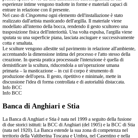
esperienze intime vengono tradotte in forme e materiali capaci di
entrare in relazione con il presente.
Nel caso di
Cingomma
ogni elemento dell'installazione è stato
realizzato dall'artista masticando dell'argilla. Il materiale viene
modellato all'interno della bocca, rendendo il gesto scultoreo una
trasposizione fisica dell'interiorità. Una volta espulsa, l'argilla viene
sputata su una superficie piana, lasciata asciugare e successivamente
cotta e smaltata.
Le sculture vengono allestite sul pavimento in relazione all'ambiente,
accentuando la dimensione intima del processo e l'atto stesso della
creazione. In questa pratica processuale l'intenzione è quella di
demistificare la scultura, riducendola a un'operazione umana
primaria – la masticazione – in cui il corpo è strumento di
produzione dell'opera. Il gesto, ripetitivo e minimale, mette in
discussione l'idea di forma controllata e di autorialità distaccata.
Info BCC
Info BCC
Banca di Anghiari e Stia
La Banca di Anghiari e Stia è nata nel 1999 a seguito della fusione
di due storici istituti: la BCC di Anghiari (del 1905) e la BCC di Stia
(nata nel 1920). La Banca estende la sua zona di competenza nel
territorio della Valtiberina Toscana e Umbra, nel Casentino e nella