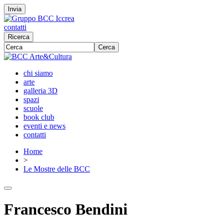
Invia
contatti
Ricerca
Cerca
chi siamo
arte
galleria 3D
spazi
scuole
book club
eventi e news
contatti
Home
>
Le Mostre delle BCC
Francesco Bendini