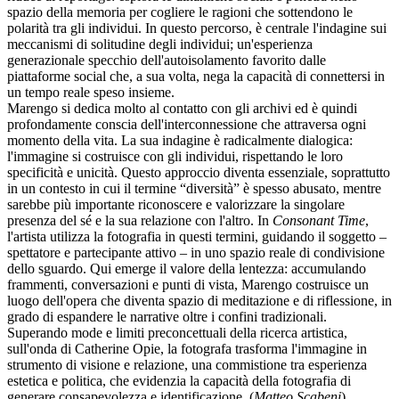
spazio della memoria per cogliere le ragioni che sottendono le
polarità tra gli individui. In questo percorso, è centrale l'indagine sui
meccanismi di solitudine degli individui; un'esperienza
generazionale specchio dell'autoisolamento favorito dalle
piattaforme social che, a sua volta, nega la capacità di connettersi in
un tempo reale speso insieme.
Marengo si dedica molto al contatto con gli archivi ed è quindi
profondamente conscia dell'interconnessione che attraversa ogni
momento della vita. La sua indagine è radicalmente dialogica:
l'immagine si costruisce con gli individui, rispettando le loro
specificità e unicità. Questo approccio diventa essenziale, soprattutto
in un contesto in cui il termine “diversità” è spesso abusato, mentre
sarebbe più importante riconoscere e valorizzare la singolare
presenza del sé e la sua relazione con l'altro. In
Consonant Time
,
l'artista utilizza la fotografia in questi termini, guidando il soggetto –
spettatore e partecipante attivo – in uno spazio reale di condivisione
dello sguardo. Qui emerge il valore della lentezza: accumulando
frammenti, conversazioni e punti di vista, Marengo costruisce un
luogo dell'opera che diventa spazio di meditazione e di riflessione, in
grado di espandere le narrative oltre i confini tradizionali.
Superando mode e limiti preconcettuali della ricerca artistica,
sull'onda di Catherine Opie, la fotografa trasforma l'immagine in
strumento di visione e relazione, una commistione tra esperienza
estetica e politica, che evidenzia la capacità della fotografia di
generare consapevolezza e identificazione. (
Matteo Scabeni
)