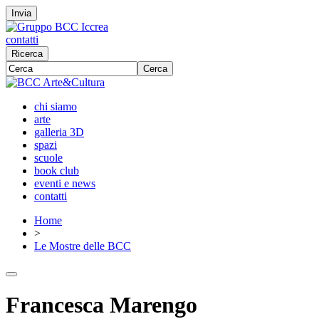
Invia
contatti
Ricerca
Cerca
chi siamo
arte
galleria 3D
spazi
scuole
book club
eventi e news
contatti
Home
>
Le Mostre delle BCC
Francesca Marengo