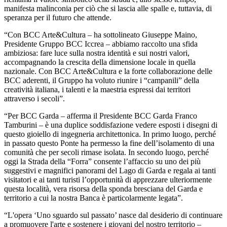
manifesta malinconia per ciò che si lascia alle spalle e, tuttavia, di
speranza per il futuro che attende.
“Con BCC Arte&Cultura – ha sottolineato Giuseppe Maino,
Presidente Gruppo BCC Iccrea – abbiamo raccolto una sfida
ambiziosa: fare luce sulla nostra identità e sui nostri valori,
accompagnando la crescita della dimensione locale in quella
nazionale. Con BCC Arte&Cultura e la forte collaborazione delle
BCC aderenti, il Gruppo ha voluto riunire i “campanili” della
creatività italiana, i talenti e la maestria espressi dai territori
attraverso i secoli”.
“Per BCC Garda – afferma il Presidente BCC Garda Franco
Tamburini – è una duplice soddisfazione vedere esposti i disegni di
questo gioiello di ingegneria architettonica. In primo luogo, perché
in passato questo Ponte ha permesso la fine dell’isolamento di una
comunità che per secoli rimase isolata. In secondo luogo, perché
oggi la Strada della “Forra” consente l’affaccio su uno dei più
suggestivi e magnifici panorami del Lago di Garda e regala ai tanti
visitatori e ai tanti turisti l’opportunità di apprezzare ulteriormente
questa località, vera risorsa della sponda bresciana del Garda e
territorio a cui la nostra Banca è particolarmente legata”.
“L'opera ‘Uno sguardo sul passato’ nasce dal desiderio di continuare
a promuovere l'arte e sostenere i giovani del nostro territorio –