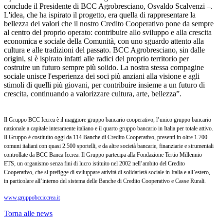
conclude il Presidente di BCC Agrobresciano, Osvaldo Scalvenzi –.
L'idea, che ha ispirato il progetto, era quella di rappresentare la
bellezza dei valori che il nostro Credito Cooperativo pone da sempre
al centro del proprio operato: contribuire allo sviluppo e alla crescita
economica e sociale della Comunità, con uno sguardo attento alla
cultura e alle tradizioni del passato. BCC Agrobresciano, sin dalle
origini, si è ispirato infatti alle radici del proprio territorio per
costruire un futuro sempre più solido. La nostra stessa compagine
sociale unisce l'esperienza dei soci più anziani alla visione e agli
stimoli di quelli più giovani, per contribuire insieme a un futuro di
crescita, continuando a valorizzare cultura, arte, bellezza”.
Il Gruppo BCC Iccrea è il maggiore gruppo bancario cooperativo, l’unico gruppo bancario
nazionale a capitale interamente italiano e il quarto gruppo bancario in Italia per totale attivo.
Il Gruppo è costituito oggi da 114 Banche di Credito Cooperativo, presenti in oltre 1.700
comuni italiani con quasi 2.500 sportelli, e da altre società bancarie, finanziarie e strumentali
controllate da BCC Banca Iccrea. Il Gruppo partecipa alla Fondazione Tertio Millennio
ETS, un organismo senza fini di lucro istituito nel 2002 nell’ambito del Credito
Cooperativo, che si prefigge di sviluppare attività di solidarietà sociale in Italia e all’estero,
in particolare all’interno del sistema delle Banche di Credito Cooperativo e Casse Rurali.
www.gruppobcciccrea.it
Torna alle news