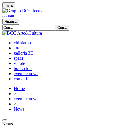
Invia
contatti
Ricerca
Cerca
chi siamo
arte
galleria 3D
spazi
scuole
book club
eventi e news
contatti
Home
>
eventi e news
>
News
News