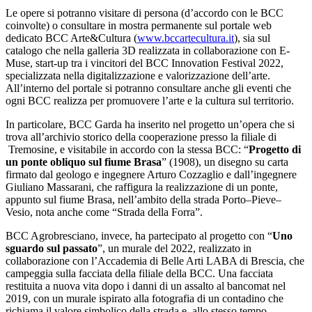
Le opere si potranno visitare di persona (d’accordo con le BCC
coinvolte) o consultare in mostra permanente sul portale web
dedicato BCC Arte&Cultura (
www.bccartecultura.it
), sia sul
catalogo che nella galleria 3D realizzata in collaborazione con E-
Muse, start-up tra i vincitori del BCC Innovation Festival 2022,
specializzata nella digitalizzazione e valorizzazione dell’arte.
All’interno del portale si potranno consultare anche gli eventi che
ogni BCC realizza per promuovere l’arte e la cultura sul territorio.
In particolare, BCC Garda ha inserito nel progetto un’opera che si
trova all’archivio storico della cooperazione presso la filiale di
Tremosine, e visitabile in accordo con la stessa BCC: “
Progetto di
un ponte obliquo sul fiume Brasa
” (1908), un disegno su carta
firmato dal geologo e ingegnere Arturo Cozzaglio e dall’ingegnere
Giuliano Massarani, che raffigura la realizzazione di un ponte,
appunto sul fiume Brasa, nell’ambito della strada Porto–Pieve–
Vesio, nota anche come “Strada della Forra”.
BCC Agrobresciano, invece, ha partecipato al progetto con “
Uno
sguardo sul passato
”, un murale del 2022, realizzato in
collaborazione con l’Accademia di Belle Arti LABA di Brescia, che
campeggia sulla facciata della filiale della BCC. Una facciata
restituita a nuova vita dopo i danni di un assalto al bancomat nel
2019, con un murale ispirato alla fotografia di un contadino che
richiama il valore simbolico della strada e, allo stesso tempo,