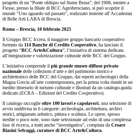
progetto di un “Ponte obliquo sul fiume Brasa”, del 1908, mentre a
Fiesse, presso la filiale di BCC Agrobresciano, si può scoprire il
murale “Uno sguardo sul passato”, realizzato insieme all’Accademia
di Belle Arti LABA di Brescia.
Roma – Brescia, 10 febbraio 2025
Il Gruppo BCC Iccrea, il maggiore gruppo bancario cooperativo
formato da
114 Banche di Credito Cooperativo
, ha lanciato il
progetto “
BCC Arte&Cultura
”, l’iniziativa di sistema dedicata
all’integrazione e valorizzazione culturale delle BCC del Gruppo.
L’iniziativa comprende il
più grande museo diffuso privato
nazionale
delle collezioni d’arte e del patrimonio storico e
architettonico delle BCC del Gruppo, dai reperti archeologici della
Magna Grecia all’arte contemporanea, per la prima volta riuniti in un
inedito itinerario di turismo culturale e illustrati da un catalogo-guida
dedicato (ECRA – Edizioni del Credito Cooperativo).
Il catalogo raccoglie
oltre 100 lavori e capolavori
, una selezione di
avvio suddivisa in 6 categorie: archeologia, architettura, archivi
storici, artigianato artistico, pittura e scultura. Le opere, spesso
inedite o poco note, sono state selezionate ad esito di una complessa
fase di ricerca, a tratti anche “investigativa”, compiuta da
Cesare
Biasini Selvaggi, curatore di BCC Arte&Cultura
.