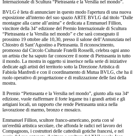
Internazionale di Scultura “Pietrasanta e la Versilia nel mondo”.
BVLG è lieta di annunciare in questo modo l'apertura di una nuova
esposizione all'interno del suo spazio ARTE BVLG dal titolo “Dalle
montagne alla carne all’anima” e dedicata a Emmanuel Fillion,
vincitore della 34° edizione del Premio Internazionale di Scultura
“Pietrasanta e la Versilia nel mondo” e che sarà consegnato il
prossimo 19 ottobre alle 10,30, presso il salone dell’Annunziata nel
Chiostro di Sant’Agostino a Pietrasanta. Il riconoscimento,
promosso dal Circolo Culturale Fratelli Rosselli, celebra ogni anno
un artista che ha saputo far conoscere il nome di Pietrasanta in tutto
il mondo. La mostra in oggetto si inserisce nella serie di iniziative
dedicate agli artisti del territorio sotto la Direzione Artistica di
Fabiola Manfredi e con il coordinamento di Mutua BVLG, che ha il
ruolo operativo di progettazione e di realizzazione delle fasi della
mostra.
Il Premio “Pietrasanta e la Versilia nel mondo”, giunto alla sua 34ª
edizione, vuole riaffermare il forte legame tra i grandi artisti e gli
artigiani locali, un rapporto che rende Pietrasanta unica nella
lavorazione di marmo, bronzo e mosaico.
Emmanuel Fillion, scultore franco-americano, porta con sé
un'eredità artistica secolare, che affonda le radici nel lavoro dei
Compagnons, i costruttori delle cattedrali gotiche francesi, e nel