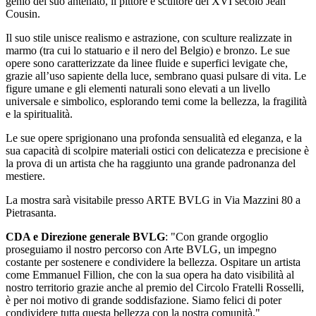
genio del suo antenato, il pittore e scultore del XVI secolo Jean
Cousin.
Il suo stile unisce realismo e astrazione, con sculture realizzate in
marmo (tra cui lo statuario e il nero del Belgio) e bronzo. Le sue
opere sono caratterizzate da linee fluide e superfici levigate che,
grazie all’uso sapiente della luce, sembrano quasi pulsare di vita. Le
figure umane e gli elementi naturali sono elevati a un livello
universale e simbolico, esplorando temi come la bellezza, la fragilità
e la spiritualità.
Le sue opere sprigionano una profonda sensualità ed eleganza, e la
sua capacità di scolpire materiali ostici con delicatezza e precisione è
la prova di un artista che ha raggiunto una grande padronanza del
mestiere.
La mostra sarà visitabile presso ARTE BVLG in Via Mazzini 80 a
Pietrasanta.
CDA e Direzione generale BVLG
: "Con grande orgoglio
proseguiamo il nostro percorso con Arte BVLG, un impegno
costante per sostenere e condividere la bellezza. Ospitare un artista
come Emmanuel Fillion, che con la sua opera ha dato visibilità al
nostro territorio grazie anche al premio del Circolo Fratelli Rosselli,
è per noi motivo di grande soddisfazione. Siamo felici di poter
condividere tutta questa bellezza con la nostra comunità."