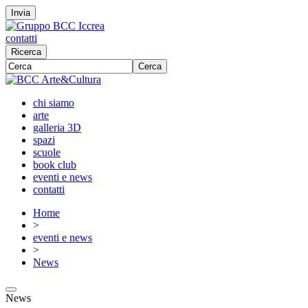
Invia
contatti
Ricerca
Cerca
chi siamo
arte
galleria 3D
spazi
scuole
book club
eventi e news
contatti
Home
>
eventi e news
>
News
News