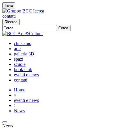
Invia
contatti
Ricerca
Cerca
chi siamo
arte
galleria 3D
spazi
scuole
book club
eventi e news
contatti
Home
>
eventi e news
>
News
News