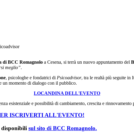
sicoadvisor
ra di BCC Romagnolo
a Cesena, si terrà un nuovo appuntamento del
B
rsi meglio”
.
one
, psicologhe e fondatrici di
Psicoadvisor
, tra le realtà più seguite i
 e un momento di dialogo con il pubblico.
LOCANDINA DELL'EVENTO
enza esistenziale e possibilità di cambiamento, crescita e rinnovamento p
PER ISCRIVERTI ALL'EVENTO!
 disponibili
sul sito di
BCC Romagnolo
.