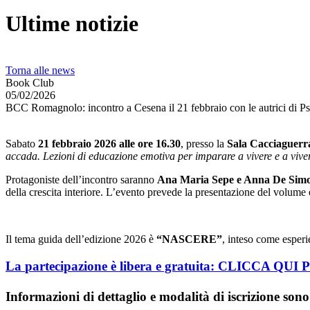
Ultime notizie
Torna alle news
Book Club
05/02/2026
BCC Romagnolo: incontro a Cesena il 21 febbraio con le autrici di P
Sabato
21 febbraio 2026 alle ore 16.30
, presso la
Sala Cacciaguer
accada. Lezioni di educazione emotiva per imparare a vivere e a vive
Protagoniste dell’incontro saranno
Ana Maria Sepe e Anna De Sim
della crescita interiore. L’evento prevede la presentazione del volume
Il tema guida dell’edizione 2026 è
“NASCERE”
, inteso come esperi
La
partecipazione è libera e gratuita
: CLICCA QUI 
Informazioni di dettaglio e modalità di iscrizione sono