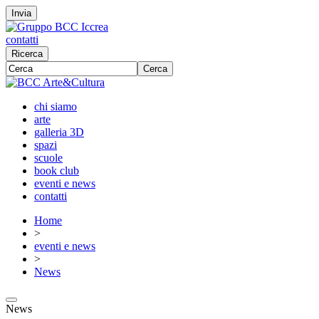
Invia
contatti
Ricerca
Cerca
chi siamo
arte
galleria 3D
spazi
scuole
book club
eventi e news
contatti
Home
>
eventi e news
>
News
News