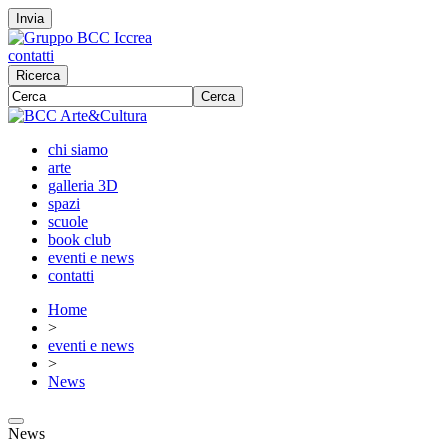
Invia
contatti
Ricerca
Cerca
chi siamo
arte
galleria 3D
spazi
scuole
book club
eventi e news
contatti
Home
>
eventi e news
>
News
News