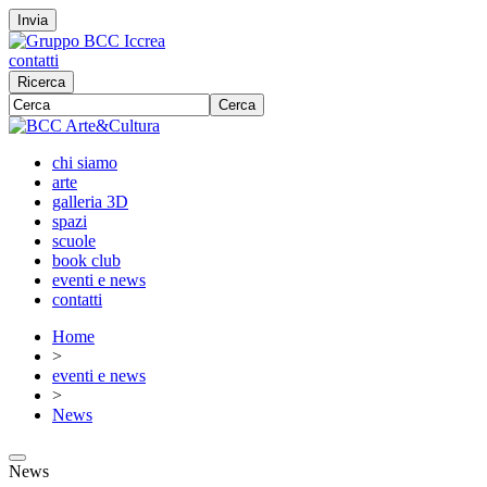
Invia
contatti
Ricerca
Cerca
chi siamo
arte
galleria 3D
spazi
scuole
book club
eventi e news
contatti
Home
>
eventi e news
>
News
News