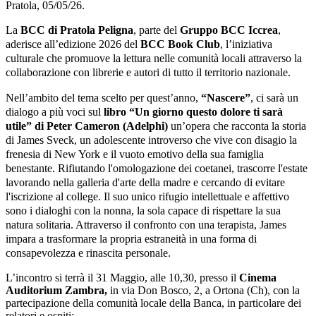
Pratola, 05/05/26.
La
BCC di Pratola Peligna
, parte del
Gruppo BCC Iccrea
,
aderisce all’edizione 2026 del
BCC Book Club
, l’iniziativa
culturale che promuove la lettura nelle comunità locali attraverso la
collaborazione con librerie e autori di tutto il territorio nazionale.
Nell’ambito del tema scelto per quest’anno,
“Nascere”
, ci sarà un
dialogo a più voci sul
libro “Un giorno questo dolore ti sarà
utile” di Peter Cameron (Adelphi)
un’opera che racconta la storia
di James Sveck, un adolescente introverso che vive con disagio la
frenesia di New York e il vuoto emotivo della sua famiglia
benestante. Rifiutando l'omologazione dei coetanei, trascorre l'estate
lavorando nella galleria d'arte della madre e cercando di evitare
l'iscrizione al college. Il suo unico rifugio intellettuale e affettivo
sono i dialoghi con la nonna, la sola capace di rispettare la sua
natura solitaria. Attraverso il confronto con una terapista, James
impara a trasformare la propria estraneità in una forma di
consapevolezza e rinascita personale.
L’incontro si terrà il 31 Maggio, alle 10,30, presso il
Cinema
Auditorium Zambra,
in via Don Bosco, 2, a Ortona (Ch),
con la
partecipazione della comunità locale della Banca, in particolare dei
relatori e ospiti: