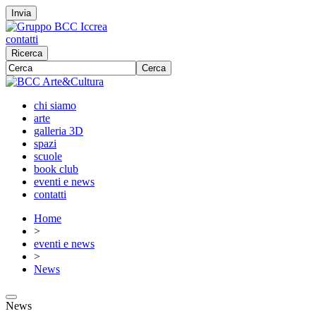
Invia
contatti
Ricerca
Cerca
chi siamo
arte
galleria 3D
spazi
scuole
book club
eventi e news
contatti
Home
>
eventi e news
>
News
News