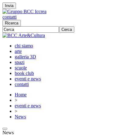
Invia
contatti
Ricerca
Cerca
chi siamo
arte
galleria 3D
spazi
scuole
book club
eventi e news
contatti
Home
>
eventi e news
>
News
News