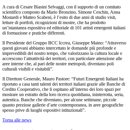
A cura di Cesare Biasini Selvaggi, con il supporto di un comitato
scientifico composto da Mario Bronzino, Simone Ceschin, Anna
Mostardi e Matteo Scabeni, è l’esito di due anni di studio visit,
letture di portfoli, ricognizioni di mostre, che ha prodotto
un’istantanea espositiva ed editoriale di 101 artisti emergenti italiani
di formazione e pratiche differenti.
Il Presidente del Gruppo BCC Iccrea, Giuseppe Maino: “Attraverso
questi giovani abbiamo intercettato le domande più profonde e
imprevedibili del nostro tempo, che valorizzano la cultura locale e
accrescono l’attrattività dei territori, con particolare attenzione alle
aree interne che, al pari delle nostre metropoli, diventano poli
culturali visibili e visitabili”.
Il Direttore Generale, Mauro Pastore: “Futuri Emergenti Italiani ha
riportato a casa tanti talenti dei territori italiani grazie alle Banche di
Credito Cooperativo, che li ospitano all’interno dei loro spazi per
mostrare un estratto della loro ricerca quotidiana, ininterrotta, seria,
autentica. Banche che diventano, per alcune settimane, piccole
quanto preziose gallerie d’arte contemporanea, in aree geografiche
spesso prive di luoghi espositivi istituzionali”.
Torna alle news