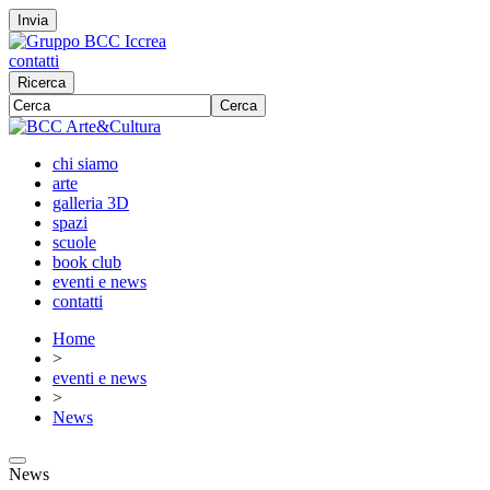
Invia
contatti
Ricerca
Cerca
chi siamo
arte
galleria 3D
spazi
scuole
book club
eventi e news
contatti
Home
>
eventi e news
>
News
News