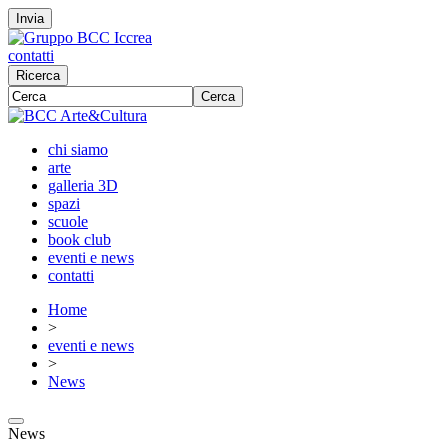
Invia
contatti
Ricerca
Cerca
chi siamo
arte
galleria 3D
spazi
scuole
book club
eventi e news
contatti
Home
>
eventi e news
>
News
News