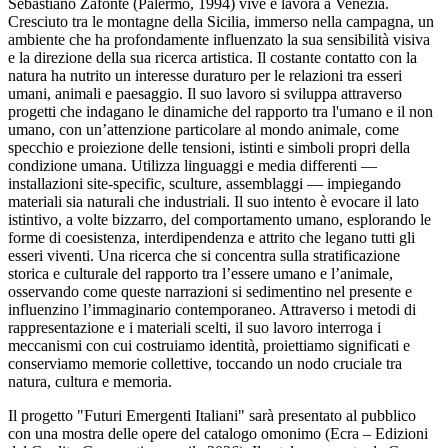
Sebastiano Zafonte (Palermo, 1994) vive e lavora a Venezia.
Cresciuto tra le montagne della Sicilia, immerso nella campagna, un
ambiente che ha profondamente influenzato la sua sensibilità visiva
e la direzione della sua ricerca artistica. Il costante contatto con la
natura ha nutrito un interesse duraturo per le relazioni tra esseri
umani, animali e paesaggio. Il suo lavoro si sviluppa attraverso
progetti che indagano le dinamiche del rapporto tra l'umano e il non
umano, con un’attenzione particolare al mondo animale, come
specchio e proiezione delle tensioni, istinti e simboli propri della
condizione umana. Utilizza linguaggi e media differenti —
installazioni site-specific, sculture, assemblaggi — impiegando
materiali sia naturali che industriali. Il suo intento è evocare il lato
istintivo, a volte bizzarro, del comportamento umano, esplorando le
forme di coesistenza, interdipendenza e attrito che legano tutti gli
esseri viventi. Una ricerca che si concentra sulla stratificazione
storica e culturale del rapporto tra l’essere umano e l’animale,
osservando come queste narrazioni si sedimentino nel presente e
influenzino l’immaginario contemporaneo. Attraverso i metodi di
rappresentazione e i materiali scelti, il suo lavoro interroga i
meccanismi con cui costruiamo identità, proiettiamo significati e
conserviamo memorie collettive, toccando un nodo cruciale tra
natura, cultura e memoria.
Il progetto "Futuri Emergenti Italiani" sarà presentato al pubblico
con una mostra delle opere del catalogo omonimo (Ecra – Edizioni