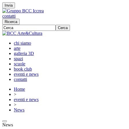
Invia
contatti
Ricerca
Cerca
chi siamo
arte
galleria 3D
spazi
scuole
book club
eventi e news
contatti
Home
>
eventi e news
>
News
News