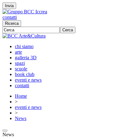
Invia
contatti
Ricerca
Cerca
chi siamo
arte
galleria 3D
spazi
scuole
book club
eventi e news
contatti
Home
>
eventi e news
>
News
News