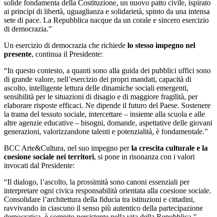
solide fondamenta della Costituzione, un nuovo patto civile, ispirato
ai principi di libertà, uguaglianza e solidarietà, spinto da una intensa
sete di pace. La Repubblica nacque da un corale e sincero esercizio
di democrazia.”
Un esercizio di democrazia che richiede
lo stesso impegno nel
presente
, continua il Presidente:
“In questo contesto, a quanti sono alla guida dei pubblici uffici sono
di grande valore, nell’esercizio dei propri mandati, capacità di
ascolto, intelligente lettura delle dinamiche sociali emergenti,
sensibilità per le situazioni di disagio e di maggiore fragilità, per
elaborare risposte efficaci. Ne dipende il futuro del Paese. Sostenere
la trama del tessuto sociale, intercettare – insieme alla scuola e alle
altre agenzie educative – bisogni, domande, aspettative delle giovani
generazioni, valorizzandone talenti e potenzialità, è fondamentale.”
BCC Arte&Cultura, nel suo impegno per
la crescita culturale e la
coesione sociale nei territori
, si pone in risonanza con i valori
invocati dal Presidente:
“Il dialogo, l’ascolto, la prossimità sono canoni essenziali per
interpretare ogni civica responsabilità orientata alla coesione sociale.
Consolidare l’architettura della fiducia tra istituzioni e cittadini,
ravvivando in ciascuno il senso più autentico della partecipazione
democratica, è compito persistente nella vita della Repubblica.”