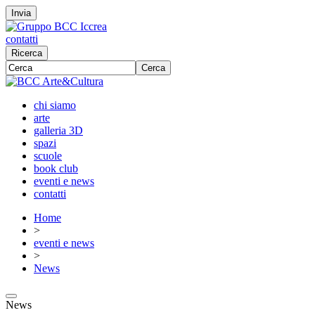
Invia
contatti
Ricerca
Cerca
chi siamo
arte
galleria 3D
spazi
scuole
book club
eventi e news
contatti
Home
>
eventi e news
>
News
News