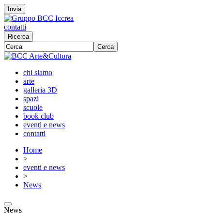
Invia
contatti
Ricerca
Cerca
chi siamo
arte
galleria 3D
spazi
scuole
book club
eventi e news
contatti
Home
>
eventi e news
>
News
News