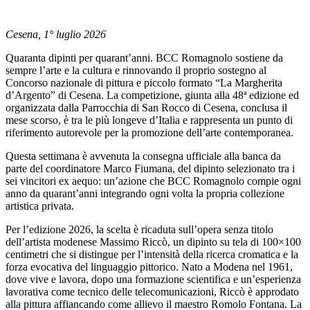
Cesena, 1° luglio 2026
Quaranta dipinti per quarant’anni. BCC Romagnolo sostiene da
sempre l’arte e la cultura e rinnovando il proprio sostegno al
Concorso nazionale di pittura e piccolo formato “La Margherita
d’Argento” di Cesena. La competizione, giunta alla 48ª edizione ed
organizzata dalla Parrocchia di San Rocco di Cesena, conclusa il
mese scorso, è tra le più longeve d’Italia e rappresenta un punto di
riferimento autorevole per la promozione dell’arte contemporanea.
Questa settimana è avvenuta la consegna ufficiale alla banca da
parte del coordinatore Marco Fiumana, del dipinto selezionato tra i
sei vincitori ex aequo: un’azione che BCC Romagnolo compie ogni
anno da quarant’anni integrando ogni volta la propria collezione
artistica privata.
Per l’edizione 2026, la scelta è ricaduta sull’opera senza titolo
dell’artista modenese Massimo Riccò, un dipinto su tela di 100×100
centimetri che si distingue per l’intensità della ricerca cromatica e la
forza evocativa del linguaggio pittorico. Nato a Modena nel 1961,
dove vive e lavora, dopo una formazione scientifica e un’esperienza
lavorativa come tecnico delle telecomunicazioni, Riccò è approdato
alla pittura affiancando come allievo il maestro Romolo Fontana. La