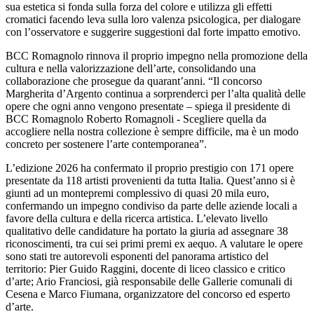
sua estetica si fonda sulla forza del colore e utilizza gli effetti
cromatici facendo leva sulla loro valenza psicologica, per dialogare
con l’osservatore e suggerire suggestioni dal forte impatto emotivo.
BCC Romagnolo rinnova il proprio impegno nella promozione della
cultura e nella valorizzazione dell’arte, consolidando una
collaborazione che prosegue da quarant’anni. “Il concorso
Margherita d’Argento continua a sorprenderci per l’alta qualità delle
opere che ogni anno vengono presentate – spiega il presidente di
BCC Romagnolo Roberto Romagnoli - Scegliere quella da
accogliere nella nostra collezione è sempre difficile, ma è un modo
concreto per sostenere l’arte contemporanea”.
L’edizione 2026 ha confermato il proprio prestigio con 171 opere
presentate da 118 artisti provenienti da tutta Italia. Quest’anno si è
giunti ad un montepremi complessivo di quasi 20 mila euro,
confermando un impegno condiviso da parte delle aziende locali a
favore della cultura e della ricerca artistica. L’elevato livello
qualitativo delle candidature ha portato la giuria ad assegnare 38
riconoscimenti, tra cui sei primi premi ex aequo. A valutare le opere
sono stati tre autorevoli esponenti del panorama artistico del
territorio: Pier Guido Raggini, docente di liceo classico e critico
d’arte; Ario Franciosi, già responsabile delle Gallerie comunali di
Cesena e Marco Fiumana, organizzatore del concorso ed esperto
d’arte.