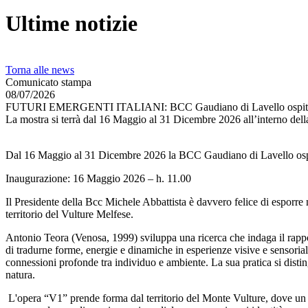
Ultime notizie
Torna alle news
Comunicato stampa
08/07/2026
FUTURI EMERGENTI ITALIANI: BCC Gaudiano di Lavello ospita Anton
La mostra si terrà dal 16 Maggio al 31 Dicembre 2026 all’interno dell
Dal 16 Maggio al 31 Dicembre 2026 la BCC Gaudiano di Lavello ospi
Inaugurazione: 16 Maggio 2026 – h. 11.00
Il Presidente della Bcc Michele Abbattista è davvero felice di esporre 
territorio del Vulture Melfese.
Antonio Teora (Venosa, 1999) sviluppa una ricerca che indaga il rappor
di tradurne forme, energie e dinamiche in esperienze visive e sensorial
connessioni profonde tra individuo e ambiente. La sua pratica si disti
natura.
L'opera “V1” prende forma dal territorio del Monte Vulture, dove un fi