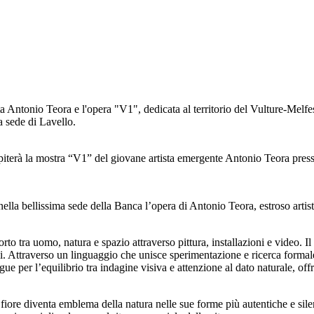
io Teora e l'opera "V1", dedicata al territorio del Vulture-Melfe
a sede di Lavello.
terà la mostra “V1” del giovane artista emergente Antonio Teora pre
nella bellissima sede della Banca l’opera di Antonio Teora, estroso artis
to tra uomo, natura e spazio attraverso pittura, installazioni e video. I
i. Attraverso un linguaggio che unisce sperimentazione e ricerca formale,
ngue per l’equilibrio tra indagine visiva e attenzione al dato naturale, 
ore diventa emblema della natura nelle sue forme più autentiche e silenz