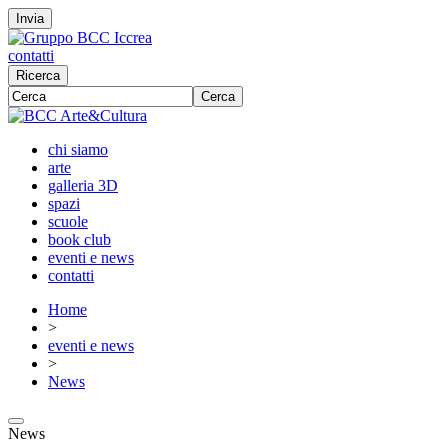
Invia
contatti
Ricerca
Cerca
chi siamo
arte
galleria 3D
spazi
scuole
book club
eventi e news
contatti
Home
>
eventi e news
>
News
News