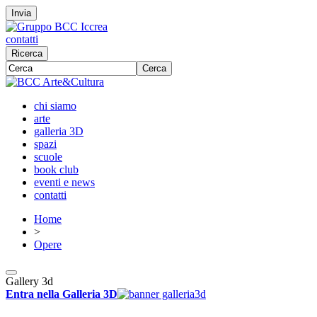
Invia
contatti
Ricerca
Cerca
chi siamo
arte
galleria 3D
spazi
scuole
book club
eventi e news
contatti
Home
>
Opere
Gallery 3d
Entra nella Galleria 3D