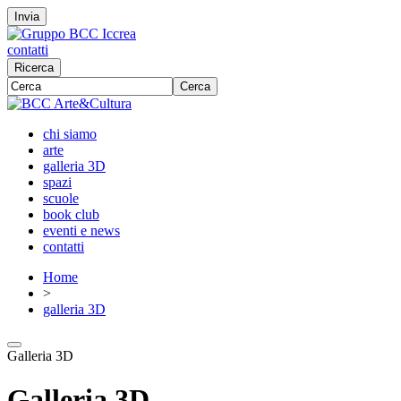
Invia
contatti
Ricerca
Cerca
chi siamo
arte
galleria 3D
spazi
scuole
book club
eventi e news
contatti
Home
>
galleria 3D
Galleria 3D
Galleria 3D