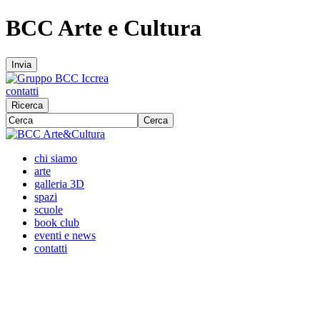
BCC Arte e Cultura
Invia
contatti
Ricerca
Cerca
chi siamo
arte
galleria 3D
spazi
scuole
book club
eventi e news
contatti