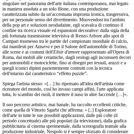
singolare nel panorama dell'arte italiana contemporanea, mai legato
in maniera assoluta a un solo filone, con una produzione
caratterizzata subito da un'accentuata impronta ironica, trasgressiva,
per un personale senso del divertimento. Muovendosi tra l'ambito
della pop art e soluzioni neodadaiste, egli scavalca di continuo il
confine tra ricerca visuale ed espansioni decorative: dalla sigla della
più fortunata trasmissione televisiva di Renzo Arbore allo spot di
Campari trasmesso tra le partite del campionato mondiale di calcio,
dai manifesti per
Azzurra
e per il Salone dell'automobile di Torino,
alle scene e ai costumi dell'
Elisir d'amore
rappresentato all'Opera di
Roma, dai mobili alle ceramiche, dagli orologi agli inconsueti decori
per automobili e motociclette, fino ai disegni per tessuti, arazzi e a
quegli iconici dipinti pazientemente costruiti con la tecnica
dell'intarsio dal caratteristico “effetto puzzle”.
Spiega l'artista stesso: «[…] ho ripensato all'idea dell'artista come
ricreatore del mondo, così ho invaso campi affini, l'arte applicata
tutta, lo scambio dei ruoli, il mettere il naso in altre faccende […]».
Il suo percorso artistico, mai banale, ha raccolto eccellenti critiche,
come quella di Vittorio Sgarbi che afferma: « [..] Esploratore
dell'arte in tutte le sue possibili applicazioni, dalle più colte (il
periodo concettuale) alle più popolari (la televisione), dalla grafica
pubblicitaria al cinema sperimentale, dalla scenografia teatrale alla
produzione industriale, Nespolo si è sempre sforzato di considerare