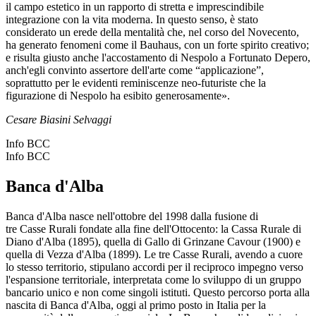
il campo estetico in un rapporto di stretta e imprescindibile
integrazione con la vita moderna. In questo senso, è stato
considerato un erede della mentalità che, nel corso del Novecento,
ha generato fenomeni come il Bauhaus, con un forte spirito creativo;
e risulta giusto anche l'accostamento di Nespolo a Fortunato Depero,
anch'egli convinto assertore dell'arte come “applicazione”,
soprattutto per le evidenti reminiscenze neo-futuriste che la
figurazione di Nespolo ha esibito generosamente».
Cesare Biasini Selvaggi
Info BCC
Info BCC
Banca d'Alba
Banca d'Alba nasce nell'ottobre del 1998 dalla fusione di
tre Casse Rurali fondate alla fine dell'Ottocento: la Cassa Rurale di
Diano d'Alba (1895), quella di Gallo di Grinzane Cavour (1900) e
quella di Vezza d'Alba (1899). Le tre Casse Rurali, avendo a cuore
lo stesso territorio, stipulano accordi per il reciproco impegno verso
l'espansione territoriale, interpretata come lo sviluppo di un gruppo
bancario unico e non come singoli istituti. Questo percorso porta alla
nascita di Banca d'Alba, oggi al primo posto in Italia per la