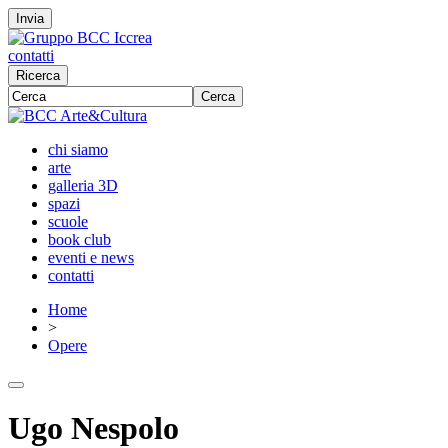
Invia
contatti
Ricerca
Cerca
chi siamo
arte
galleria 3D
spazi
scuole
book club
eventi e news
contatti
Home
>
Opere
Ugo Nespolo