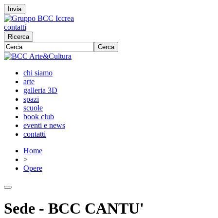
Invia
contatti
Ricerca
Cerca
chi siamo
arte
galleria 3D
spazi
scuole
book club
eventi e news
contatti
Home
>
Opere
Sede - BCC CANTU'