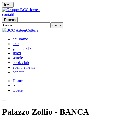
Invia
contatti
Ricerca
Cerca
chi siamo
arte
galleria 3D
spazi
scuole
book club
eventi e news
contatti
Home
>
Opere
Palazzo Zollio - BANCA