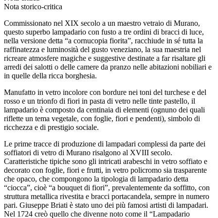
Nota storico-critica
Commissionato nel XIX secolo a un maestro vetraio di Murano,
questo superbo lampadario con fusto a tre ordini di bracci di luce,
nella versione detta “a cornucopia fiorita”, racchiude in sé tutta la
raffinatezza e luminosità del gusto veneziano, la sua maestria nel
ricreare atmosfere magiche e suggestive destinate a far risaltare gli
arredi dei salotti o delle camere da pranzo nelle abitazioni nobiliari e
in quelle della ricca borghesia.
Manufatto in vetro incolore con bordure nei toni del turchese e del
rosso e un trionfo di fiori in pasta di vetro nelle tinte pastello, il
lampadario è composto da centinaia di elementi (ognuno dei quali
riflette un tema vegetale, con foglie, fiori e pendenti), simbolo di
ricchezza e di prestigio sociale.
Le prime tracce di produzione di lampadari complessi da parte dei
soffiatori di vetro di Murano risalgono al XVIII secolo.
Caratteristiche tipiche sono gli intricati arabeschi in vetro soffiato e
decorato con foglie, fiori e frutti, in vetro policromo sia trasparente
che opaco, che compongono la tipologia di lampadario detta
“ciocca”, cioè “a bouquet di fiori”, prevalentemente da soffitto, con
struttura metallica rivestita e bracci portacandela, sempre in numero
pari. Giuseppe Briati è stato uno dei più famosi artisti di lampadari.
Nel 1724 creò quello che divenne noto come il “Lampadario