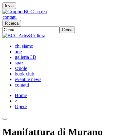
Invia
contatti
Ricerca
Cerca
chi siamo
arte
galleria 3D
spazi
scuole
book club
eventi e news
contatti
Home
>
Opere
Manifattura di Murano