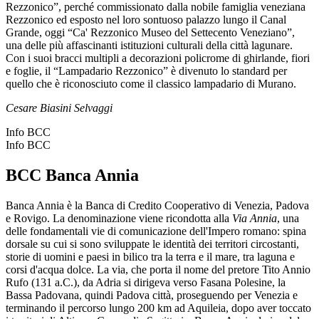
Rezzonico”, perché commissionato dalla nobile famiglia veneziana
Rezzonico ed esposto nel loro sontuoso palazzo lungo il Canal
Grande, oggi “Ca' Rezzonico Museo del Settecento Veneziano”,
una delle più affascinanti istituzioni culturali della città lagunare.
Con i suoi bracci multipli a decorazioni policrome di ghirlande, fiori
e foglie, il “Lampadario Rezzonico” è divenuto lo standard per
quello che è riconosciuto come il classico lampadario di Murano.
Cesare Biasini Selvaggi
Info BCC
Info BCC
BCC Banca Annia
Banca Annia è la Banca di Credito Cooperativo di Venezia, Padova
e Rovigo. La denominazione viene ricondotta alla
Via Annia
, una
delle fondamentali vie di comunicazione dell'Impero romano: spina
dorsale su cui si sono sviluppate le identità dei territori circostanti,
storie di uomini e paesi in bilico tra la terra e il mare, tra laguna e
corsi d'acqua dolce. La via, che porta il nome del pretore Tito Annio
Rufo (131 a.C.), da Adria si dirigeva verso Fasana Polesine, la
Bassa Padovana, quindi Padova città, proseguendo per Venezia e
terminando il percorso lungo 200 km ad Aquileia, dopo aver toccato