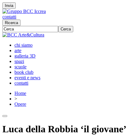
Invia
contatti
Ricerca
Cerca
chi siamo
arte
galleria 3D
spazi
scuole
book club
eventi e news
contatti
Home
>
Opere
Luca della Robbia ‘il giovane’