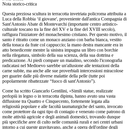
Nota storico-critica
Questa preziosa scultura in terracotta invetriata policroma attribuita a
Luca della Robbia ‘il giovane', proveniente dall'antica Compagnia di
Sant'Antonio Abate di Montevarchi (importante centro artistico-
culturale toscano tra la fine del XV e la fine del XVIII secolo),
raffigura l'iniziatore del monachesimo cristiano. Per questo motivo, il
santo è ritratto come un monaco anziano con barba bianca, vestito
della tonaca da frate col cappuccio; la mano destra mancante era in
atto benedicente mentre la sinistra impugna un libro con borchie
nella rilegatura, simbolo della sua scienza, della sua dottrina e
predicazione. Ai piedi compare un maialino, secondo l'iconografia
radicatasi nel Medioevo sarebbe un'allusione alle tentazioni della
carne subite, ma anche alle sue proverbiali intercessioni miracolose
per guarire dalle più diverse malattie della pelle (tutte poi
popolarmente ribattezzate “fuoco di sant'Antonio”).
Come ha scritto Giancarlo Gentilini, «Simili statue, realizzate
perlopiù in legno o in terracotta dipinta, hanno avuto una vasta
diffusione tra Quattro e Cinquecento, fortemente legata alla
religiosità popolare e alle facoltà taumaturgiche del santo, invocato
come protettore da ogni tipo di contagio e venerato come patrono di
molte attività agricole e degli animali domestici, trovando dunque
più specifiche aree di culto nelle comunità rurali e nei centri urbani
intorno a cui queste gravitavano, anche a opera dell'ordine degli