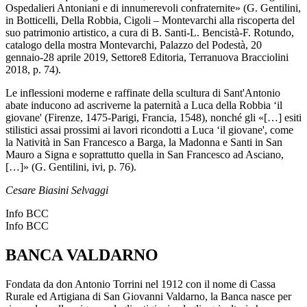
Ospedalieri Antoniani e di innumerevoli confraternite» (G. Gentilini,
in Botticelli, Della Robbia, Cigoli – Montevarchi alla riscoperta del
suo patrimonio artistico, a cura di B. Santi-L. Bencistà-F. Rotundo,
catalogo della mostra Montevarchi, Palazzo del Podestà, 20
gennaio-28 aprile 2019, Settore8 Editoria, Terranuova Bracciolini
2018, p. 74).
Le inflessioni moderne e raffinate della scultura di Sant'Antonio
abate inducono ad ascriverne la paternità a Luca della Robbia ‘il
giovane' (Firenze, 1475-Parigi, Francia, 1548), nonché gli «[…] esiti
stilistici assai prossimi ai lavori ricondotti a Luca ‘il giovane', come
la Natività in San Francesco a Barga, la Madonna e Santi in San
Mauro a Signa e soprattutto quella in San Francesco ad Asciano,
[…]» (G. Gentilini, ivi, p. 76).
Cesare Biasini Selvaggi
Info BCC
Info BCC
BANCA VALDARNO
Fondata da don Antonio Torrini nel 1912 con il nome di Cassa
Rurale ed Artigiana di San Giovanni Valdarno, la Banca nasce per