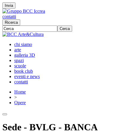
Invia
contatti
Ricerca
Cerca
chi siamo
arte
galleria 3D
spazi
scuole
book club
eventi e news
contatti
Home
>
Opere
Sede - BVLG - BANCA