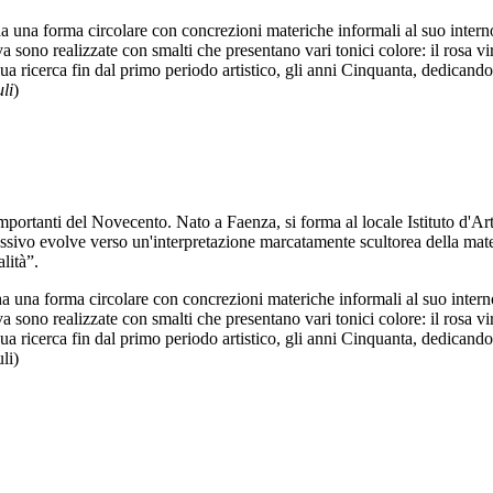
 ha una forma circolare con concrezioni materiche informali al suo inter
a sono realizzate con smalti che presentano vari tonici colore: il rosa vir
lla sua ricerca fin dal primo periodo artistico, gli anni Cinquanta, dedi
li
)
importanti del Novecento. Nato a Faenza, si forma al locale Istituto d'A
ssivo evolve verso un'interpretazione marcatamente scultorea della materi
lità”.
, ha una forma circolare con concrezioni materiche informali al suo inter
a sono realizzate con smalti che presentano vari tonici colore: il rosa vir
lla sua ricerca fin dal primo periodo artistico, gli anni Cinquanta, dedi
li)