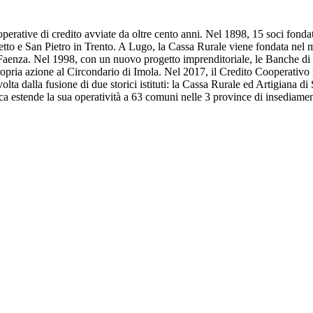
erative di credito avviate da oltre cento anni. Nel 1898, 15 soci fondat
tto e San Pietro in Trento. A Lugo, la Cassa Rurale viene fondata nel m
i Faenza. Nel 1998, con un nuovo progetto imprenditoriale, le Banche 
pria azione al Circondario di Imola. Nel 2017, il Credito Cooperativo ra
lta dalla fusione di due storici istituti: la Cassa Rurale ed Artigiana d
nca estende la sua operatività a 63 comuni nelle 3 province di insedia