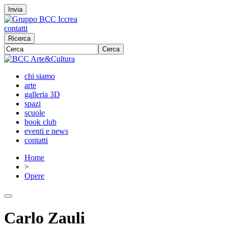
Invia
contatti
Ricerca
Cerca
chi siamo
arte
galleria 3D
spazi
scuole
book club
eventi e news
contatti
Home
>
Opere
Carlo Zauli