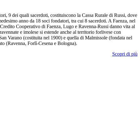
ori, 9 dei quali sacerdoti, costituiscono la Cassa Rurale di Russi, dove
edesimo anno da 18 soci fondatori, tra cui 8 sacerdoti. A Faenza, nel
di Credito Cooperativo di Faenza, Lugo e Ravenna-Russi danno vita al
vennate e imolese si estende anche al territorio forlivese con
i San Varano (costituita nel 1900) e quella di Malmissole (fondata nel
mento (Ravenna, Forlì-Cesena e Bologna).
Scopri di più