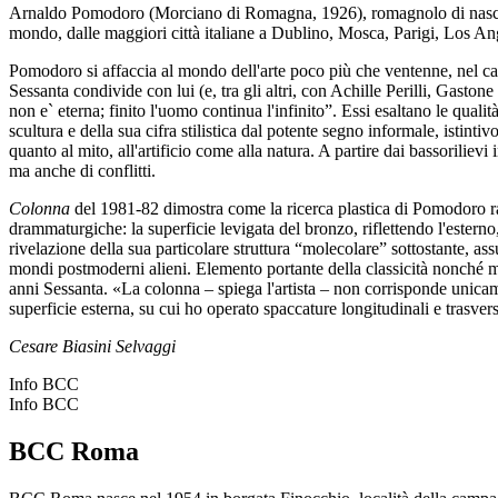
Arnaldo Pomodoro (Morciano di Romagna, 1926), romagnolo di nascita, m
mondo, dalle maggiori città italiane a Dublino, Mosca, Parigi, Los An
Pomodoro si affaccia al mondo dell'arte poco più che ventenne, nel cam
Sessanta condivide con lui (e, tra gli altri, con Achille Perilli, Gasto
non e` eterna; finito l'uomo continua l'infinito”. Essi esaltano le quali
scultura e della sua cifra stilistica dal potente segno informale, istinti
quanto al mito, all'artificio come alla natura. A partire dai bassorilievi
ma anche di conflitti.
Colonna
del 1981-82 dimostra come la ricerca plastica di Pomodoro ragg
drammaturgiche: la superficie levigata del bronzo, riflettendo l'esterno
rivelazione della sua particolare struttura “molecolare” sottostante, as
mondi postmoderni alieni. Elemento portante della classicità nonché mo
anni Sessanta. «La colonna – spiega l'artista – non corrisponde unicam
superficie esterna, su cui ho operato spaccature longitudinali e trasvers
Cesare Biasini Selvaggi
Info BCC
Info BCC
BCC Roma