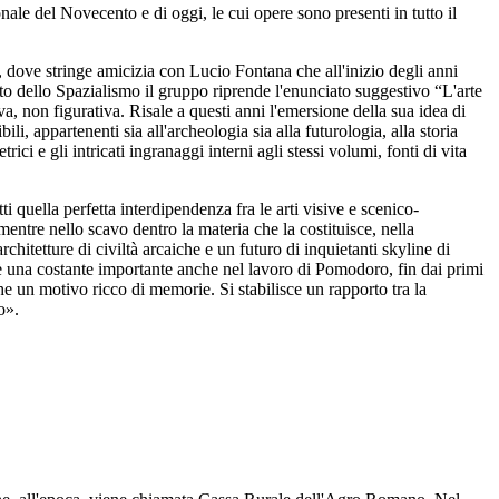
e del Novecento e di oggi, le cui opere sono presenti in tutto il
, dove stringe amicizia con Lucio Fontana che all'inizio degli anni
esto dello Spazialismo il gruppo riprende l'enunciato suggestivo “L'arte
iva, non figurativa. Risale a questi anni l'emersione della sua idea di
li, appartenenti sia all'archeologia sia alla futurologia, alla storia
ici e gli intricati ingranaggi interni agli stessi volumi, fonti di vita
quella perfetta interdipendenza fra le arti visive e scenico-
mentre nello scavo dentro la materia che la costituisce, nella
hitetture di civiltà arcaiche e un futuro di inquietanti skyline di
 è una costante importante anche nel lavoro di Pomodoro, fin dai primi
e un motivo ricco di memorie. Si stabilisce un rapporto tra la
o».