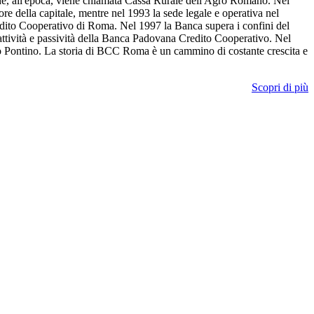
che, all'epoca, viene chiamata Cassa Rurale dell'Agro Romano. Nel
della capitale, mentre nel 1993 la sede legale e operativa nel
edito Cooperativo di Roma. Nel 1997 la Banca supera i confini del
ttività e passività della Banca Padovana Credito Cooperativo. Nel
ro Pontino. La storia di BCC Roma è un cammino di costante crescita e
Scopri di più