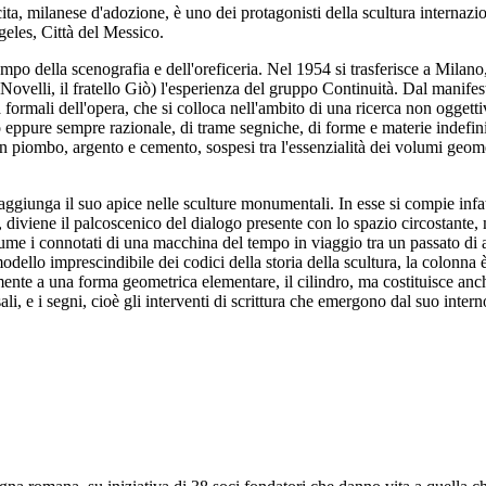
ilanese d'adozione, è uno dei protagonisti della scultura internazional
geles, Città del Messico.
po della scenografia e dell'oreficeria. Nel 1954 si trasferisce a Milano
ne Novelli, il fratello Giò) l'esperienza del gruppo Continuità. Dal manif
tà formali dell'opera, che si colloca nell'ambito di una ricerca non oggett
vo eppure sempre razionale, di trame segniche, di forme e materie indefinibi
 in piombo, argento e cemento, sospesi tra l'essenzialità dei volumi geometr
iunga il suo apice nelle sculture monumentali. In esse si compie infatti 
, diviene il palcoscenico del dialogo presente con lo spazio circostante, 
sume i connotati di una macchina del tempo in viaggio tra un passato di arc
dello imprescindibile dei codici della storia della scultura, la colonna
ente a una forma geometrica elementare, il cilindro, ma costituisce anch
ali, e i segni, cioè gli interventi di scrittura che emergono dal suo intern