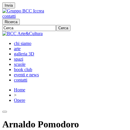
Invia
contatti
Ricerca
Cerca
chi siamo
arte
galleria 3D
spazi
scuole
book club
eventi e news
contatti
Home
>
Opere
Arnaldo Pomodoro