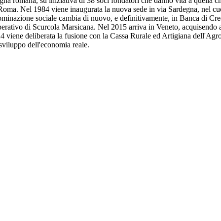
a romana, su iniziativa di 38 soci fondatori che danno vita a quella 
a. Nel 1984 viene inaugurata la nuova sede in via Sardegna, nel cuore 
enominazione sociale cambia di nuovo, e definitivamente, in Banca di Cr
erativo di Scurcola Marsicana. Nel 2015 arriva in Veneto, acquisendo a
24 viene deliberata la fusione con la Cassa Rurale ed Artigiana dell'Ag
 sviluppo dell'economia reale.