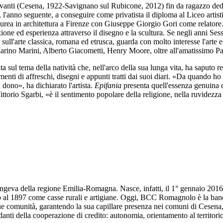
Fioravanti (Cesena, 1922-Savignano sul Rubicone, 2012) fin da ragazzo dedi
a, l'anno seguente, a conseguire come privatista il diploma al Liceo arti
laurea in architettura a Firenze con Giuseppe Giorgio Gori come relatore. 
ne ed esperienza attraverso il disegno e la scultura. Se negli anni Sessan
sull'arte classica, romana ed etrusca, guarda con molto interesse l'arte e
Marino Marini, Alberto Giacometti, Henry Moore, oltre all'amatissimo Pab
 sul tema della natività che, nell'arco della sua lunga vita, ha saputo re
ammenti di affreschi, disegni e appunti tratti dai suoi diari. «Da quando h
 dono», ha dichiarato l'artista.
Epifania
presenta quell'essenza genuina d
orio Sgarbi, «è il sentimento popolare della religione, nella ruvidezza 
eva della regione Emilia-Romagna. Nasce, infatti, il 1° gennaio 2016 dal
al 1897 come casse rurali e artigiane. Oggi, BCC Romagnolo è la banca d
 sue comunità, garantendo la sua capillare presenza nei comuni di Cese
ti della cooperazione di credito: autonomia, orientamento al territorio 