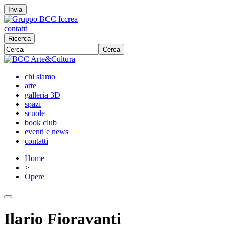
Invia
contatti
Ricerca
Cerca
chi siamo
arte
galleria 3D
spazi
scuole
book club
eventi e news
contatti
Home
>
Opere
Ilario Fioravanti