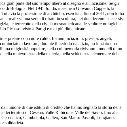
ca gran parte del suo tempo libero al disegno e all'incisione. Se gli
stico di Bologna. Nel 1945 fonda, insieme a Giovanni Cappelli, la
Tuttavia la professione di architetto, esercitata fino al 2011, non lo ha
ta realizza una serie di ritratti in scultura, nei due decenni successivi
gizia, le terrecotte della civiltà mesoamericana, le sculture nuragiche,
lo Picasso, visto a Parigi e mai più dimenticato.
interpretare con cuore caldo, fra annunciazioni, presepi, angeli,
o cominciato a lavorare, durante il periodo natalizio, ho iniziato una
i una religiosità popolare, nella cui memoria rivivono i modelli di un
e nella mutevolezza della materia, nella schiettezza elementare della
l'unione di due istituti di credito che hanno segnato la storia della
ei territori di Cesena, Valle Rubicone, Valle del Savio, fino alla
na, Cesenatico, Gambettola, Gatteo, San Mauro Pascoli, Longiano,
e solidarietà.