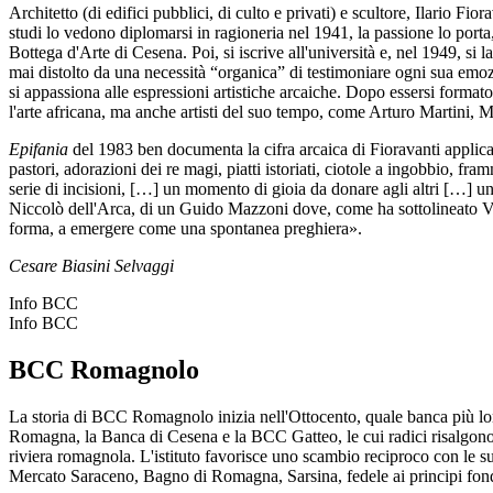
Architetto (di edifici pubblici, di culto e privati) e scultore, Ilario 
studi lo vedono diplomarsi in ragioneria nel 1941, la passione lo port
Bottega d'Arte di Cesena. Poi, si iscrive all'università e, nel 1949, si 
mai distolto da una necessità “organica” di testimoniare ogni sua emozio
si appassiona alle espressioni artistiche arcaiche. Dopo essersi formato 
l'arte africana, ma anche artisti del suo tempo, come Arturo Martini, 
Epifania
del 1983 ben documenta la cifra arcaica di Fioravanti applicata
pastori, adorazioni dei re magi, piatti istoriati, ciotole a ingobbio, fr
serie di incisioni, […] un momento di gioia da donare agli altri […] un
Niccolò dell'Arca, di un Guido Mazzoni dove, come ha sottolineato Vitt
forma, a emergere come una spontanea preghiera».
Cesare Biasini Selvaggi
Info BCC
Info BCC
BCC Romagnolo
La storia di BCC Romagnolo inizia nell'Ottocento, quale banca più long
Romagna, la Banca di Cesena e la BCC Gatteo, le cui radici risalgono 
riviera romagnola. L'istituto favorisce uno scambio reciproco con le
Mercato Saraceno, Bagno di Romagna, Sarsina, fedele ai principi fondan