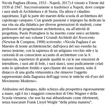
Nicola Pagliara (Roma, 1933 - Napoli, 2017) è vissuto a Trieste dal
1939 al 1947. Successivamente si trasferisce a Napoli, dove compie
i suoi studi di Architettura e di Storia. Da allora è cittadino
napoletano. Egli fa parte dei maestri della scuola di architettura del
capoluogo campano. Con grande passione e impegno ha dedicato la
sua vita sia alla didattica per diverse generazioni di studenti, come
professore di progettazione architettonica, sia all'attività di
progettista. Paolo Portoghesi lo ha inserito come unico architetto
partenopeo nel suo volume
I Grandi Architetti del Novecento
(Newton & Compton, 1998) scrivendo: «Nicola Pagliara è un
Maestro di ironie architettoniche; dall'epoca del suo esordio ha
messo insieme, con la sapienza di un artigiano vecchio stile e la
curiosità di un conoscitore accanito di architetture con la A
maiuscola, esperienze di grande qualità in cui le sue emozioni di
intenditore, i suoi atti di fede, i suoi slanci, sono pudicamente celati
sotto lo splendore freddo e specchiante dei suoi marmi, sotto il
distacco di una grafia virtuosistica che rimuove l'oggetto
rappresentato dalla flagranza dell'oggi verso le mitiche età d'oro del
Movimento Moderno».
Abilissimo nel disegno, dallo schizzo alla prospettiva rigorosamente
a mano, egli è tra i maggiori conoscitori di Otto Wagner e della
Scuola viennese, che non ha mai abbandonato come riferimenti,
senza trascurare Frank Lloyd Wright “della prima maniera”.