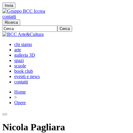
Invia
contatti
Ricerca
Cerca
chi siamo
arte
galleria 3D
spazi
scuole
book club
eventi e news
contatti
Home
>
Opere
Nicola Pagliara