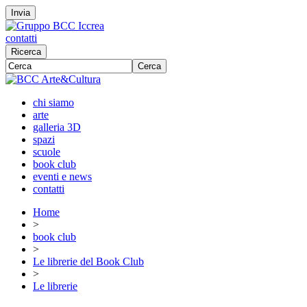
Invia
contatti
Ricerca
Cerca
chi siamo
arte
galleria 3D
spazi
scuole
book club
eventi e news
contatti
Home
>
book club
>
Le librerie del Book Club
>
Le librerie