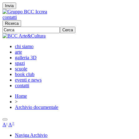
Invia
contatti
Ricerca
Cerca
chi siamo
arte
galleria 3D
spazi
scuole
book club
eventi e news
contatti
Home
>
Archivio documentale
-
+
A
A
Naviga Archivio